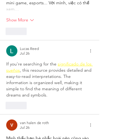
mini game, esports... Với mình, việc có thể 
xem…
Show More
Like
Lucas Reed
Jul 26
If you're searching for the 
significado de los 
sueños
, this resource provides detailed and 
easy-to-read interpretations. The 
information is organized well, making it 
simple to find the meaning of different 
dreams and symbols.
Like
van halen de roth
Jul 26
Mình thấy bạn bè nhắc hoài nên cũng vào 