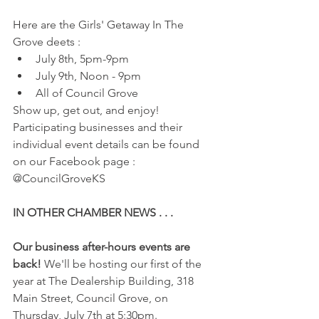
Here are the Girls' Getaway In The 
Grove deets :
July 8th, 5pm-9pm
July 9th, Noon - 9pm
All of Council Grove
Show up, get out, and enjoy! 
Participating businesses and their 
individual event details can be found 
on our Facebook page : 
@CouncilGroveKS
IN OTHER CHAMBER NEWS . . . 
Our business after-hours events are 
back!
 We'll be hosting our first of the 
year at The Dealership Building, 318 
Main Street, Council Grove, on 
Thursday, July 7th at 5:30pm.