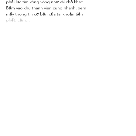
phải lục tìm vòng vòng như vài chỗ khác. 
Bấm vào khu thành viên cũng nhanh, xem 
mấy thông tin cơ bản của tài khoản tiện 
phết, cảm…
Show More
Like
van halen de roth
Jul 18
Khi tìm hiểu về các website giải trí trực 
tuyến, mình có vào thử 
nk88
 để xem cách 
họ xây dựng nội dung. Tổng thể giao diện 
khá sáng sủa, dễ nhìn và thao tác đơn giản. 
Dù chỉ trải nghiệm nhanh nhưng mình thấy 
cách sắp xếp thông tin khá hợp lý và tạo 
cảm giác thoải mái khi sử dụng.
Like
Show more comments