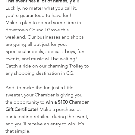
This event has a lot of names, y'all!
Luckily, no matter what you call it, 
you're guaranteed to have fun!
Make a plan to spend some time in 
downtown Council Grove this 
weekend. Our businesses and shops 
are going all out just for you. 
Spectacular deals, specials, buys, fun 
events, and music will be waiting! 
Catch a ride on our charming Trolley to 
any shopping destination in CG. 
And, to make the fun just a little 
sweeter, your Chamber is giving you 
the opportunity to 
win a $100 Chamber 
Gift Certificate
! Make a purchase at 
participating retailers during the event, 
and you'll receive an entry to win! It's 
that simple. 