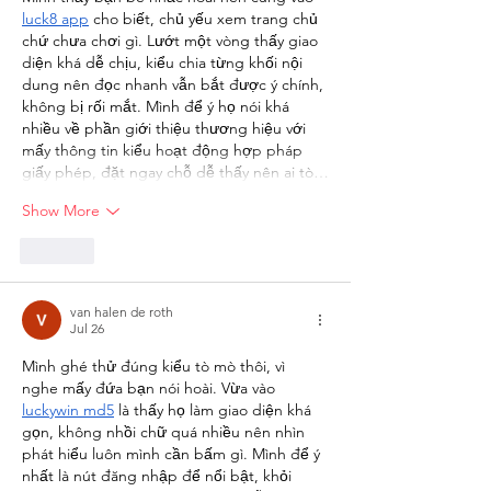
luck8 app
 cho biết, chủ yếu xem trang chủ 
chứ chưa chơi gì. Lướt một vòng thấy giao 
diện khá dễ chịu, kiểu chia từng khối nội 
dung nên đọc nhanh vẫn bắt được ý chính, 
không bị rối mắt. Mình để ý họ nói khá 
nhiều về phần giới thiệu thương hiệu với 
mấy thông tin kiểu hoạt động hợp pháp 
giấy phép, đặt ngay chỗ dễ thấy nên ai tò…
Show More
Like
van halen de roth
Jul 26
Mình ghé thử đúng kiểu tò mò thôi, vì 
nghe mấy đứa bạn nói hoài. Vừa vào 
luckywin md5
 là thấy họ làm giao diện khá 
gọn, không nhồi chữ quá nhiều nên nhìn 
phát hiểu luôn mình cần bấm gì. Mình để ý 
nhất là nút đăng nhập để nổi bật, khỏi 